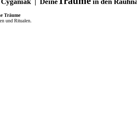
Träume
 Cyganiak | Deine
in den Rauhn
ne Träume
ken und Ritualen.