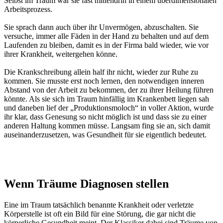
Selbst im Traum war sie fast mittendrin in einem überdimensionalen
Arbeitsprozess.
Sie sprach dann auch über ihr Unvermögen, abzuschalten. Sie
versuche, immer alle Fäden in der Hand zu behalten und auf dem
Laufenden zu bleiben, damit es in der Firma bald wieder, wie vor
ihrer Krankheit, weitergehen könne.
Die Krankschreibung allein half ihr nicht, wieder zur Ruhe zu
kommen. Sie musste erst noch lernen, den notwendigen inneren
Abstand von der Arbeit zu bekommen, der zu ihrer Heilung führen
könnte. Als sie sich im Traum hinfällig im Krankenbett liegen sah
und daneben lief der „Produktionsmoloch“ in voller Aktion, wurde
ihr klar, dass Genesung so nicht möglich ist und dass sie zu einer
anderen Haltung kommen müsse. Langsam fing sie an, sich damit
auseinanderzusetzen, was Gesundheit für sie eigentlich bedeutet.
Wenn Träume Diagnosen stellen
Eine im Traum tatsächlich benannte Krankheit oder verletzte
Körperstelle ist oft ein Bild für eine Störung, die gar nicht die
körperliche Gesundheit meint. Der Klassiker dabei sind Träume von