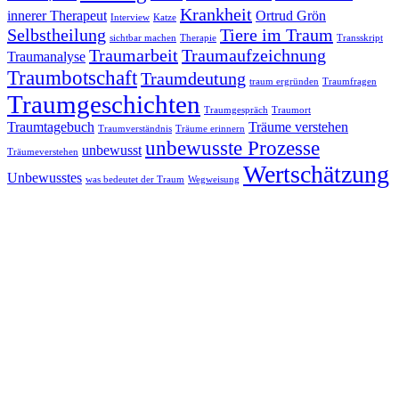
Krankheit
innerer Therapeut
Ortrud Grön
Interview
Katze
Selbstheilung
Tiere im Traum
sichtbar machen
Therapie
Transskript
Traumarbeit
Traumaufzeichnung
Traumanalyse
Traumbotschaft
Traumdeutung
traum ergründen
Traumfragen
Traumgeschichten
Traumgespräch
Traumort
Traumtagebuch
Träume verstehen
Traumverständnis
Träume erinnern
unbewusste Prozesse
unbewusst
Träumeverstehen
Wertschätzung
Unbewusstes
was bedeutet der Traum
Wegweisung