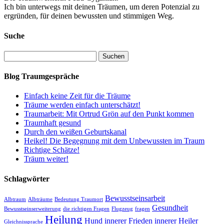
Ich bin unterwegs mit deinen Träumen, um deren Potenzial zu
ergründen, für deinen bewussten und stimmigen Weg.
Suche
Suchen
nach:
Blog Traumgespräche
Einfach keine Zeit für die Träume
Träume werden einfach unterschätzt!
Traumarbeit: Mit Ortrud Grön auf den Punkt kommen
Traumhaft gesund
Durch den weißen Geburtskanal
Heikel! Die Begegnung mit dem Unbewussten im Traum
Richtige Schätze!
Träum weiter!
Schlagwörter
Bewusstseinsarbeit
Albtraum
Albträume
Bedeutung Traumort
Gesundheit
Bewusstseinserweiterung
die richtigen Fragen
Flugzeug
fragen
Heilung
Hund
innerer Frieden
innerer Heiler
Gleichnissprache