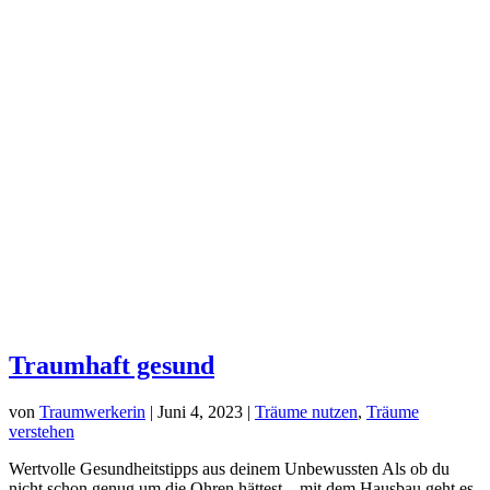
Traumhaft gesund
von
Traumwerkerin
|
Juni 4, 2023
|
Träume nutzen
,
Träume
verstehen
Wertvolle Gesundheitstipps aus deinem Unbewussten Als ob du
nicht schon genug um die Ohren hättest – mit dem Hausbau geht es