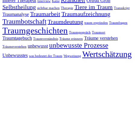
Krankheit
innerer Therapeut
Ortrud Grön
Interview
Katze
Selbstheilung
Tiere im Traum
sichtbar machen
Therapie
Transskript
Traumarbeit
Traumaufzeichnung
Traumanalyse
Traumbotschaft
Traumdeutung
traum ergründen
Traumfragen
Traumgeschichten
Traumgespräch
Traumort
Traumtagebuch
Träume verstehen
Traumverständnis
Träume erinnern
unbewusste Prozesse
unbewusst
Träumeverstehen
Wertschätzung
Unbewusstes
was bedeutet der Traum
Wegweisung