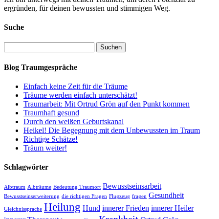
ergründen, für deinen bewussten und stimmigen Weg.
Suche
Suchen
nach:
Blog Traumgespräche
Einfach keine Zeit für die Träume
Träume werden einfach unterschätzt!
Traumarbeit: Mit Ortrud Grön auf den Punkt kommen
Traumhaft gesund
Durch den weißen Geburtskanal
Heikel! Die Begegnung mit dem Unbewussten im Traum
Richtige Schätze!
Träum weiter!
Schlagwörter
Bewusstseinsarbeit
Albtraum
Albträume
Bedeutung Traumort
Gesundheit
Bewusstseinserweiterung
die richtigen Fragen
Flugzeug
fragen
Heilung
Hund
innerer Frieden
innerer Heiler
Gleichnissprache