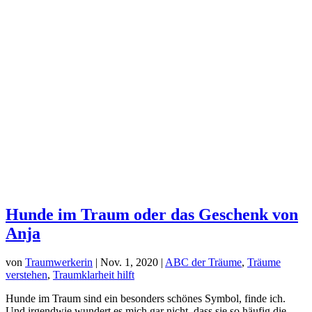
Hunde im Traum oder das Geschenk von
Anja
von
Traumwerkerin
|
Nov. 1, 2020
|
ABC der Träume
,
Träume
verstehen
,
Traumklarheit hilft
Hunde im Traum sind ein besonders schönes Symbol, finde ich.
Und irgendwie wundert es mich gar nicht, dass sie so häufig die