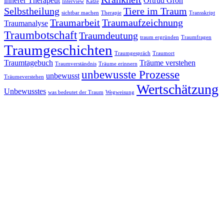
innerer Therapeut
Ortrud Grön
Interview
Katze
Selbstheilung
Tiere im Traum
sichtbar machen
Therapie
Transskript
Traumarbeit
Traumaufzeichnung
Traumanalyse
Traumbotschaft
Traumdeutung
traum ergründen
Traumfragen
Traumgeschichten
Traumgespräch
Traumort
Traumtagebuch
Träume verstehen
Traumverständnis
Träume erinnern
unbewusste Prozesse
unbewusst
Träumeverstehen
Wertschätzung
Unbewusstes
was bedeutet der Traum
Wegweisung