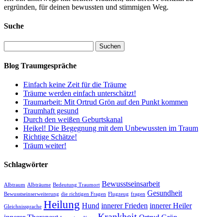
ergründen, für deinen bewussten und stimmigen Weg.
Suche
Suchen
nach:
Blog Traumgespräche
Einfach keine Zeit für die Träume
Träume werden einfach unterschätzt!
Traumarbeit: Mit Ortrud Grön auf den Punkt kommen
Traumhaft gesund
Durch den weißen Geburtskanal
Heikel! Die Begegnung mit dem Unbewussten im Traum
Richtige Schätze!
Träum weiter!
Schlagwörter
Bewusstseinsarbeit
Albtraum
Albträume
Bedeutung Traumort
Gesundheit
Bewusstseinserweiterung
die richtigen Fragen
Flugzeug
fragen
Heilung
Hund
innerer Frieden
innerer Heiler
Gleichnissprache
Krankheit