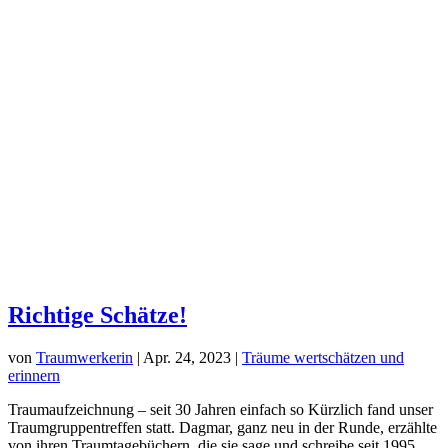
Richtige Schätze!
von
Traumwerkerin
|
Apr. 24, 2023
|
Träume wertschätzen und
erinnern
Traumaufzeichnung – seit 30 Jahren einfach so Kürzlich fand unser
Traumgruppentreffen statt. Dagmar, ganz neu in der Runde, erzählte
von ihren Traumtagebüchern, die sie sage und schreibe seit 1995