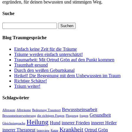
ergründen, für deinen bewussten und stimmigen Weg.
Suche
Suchen
nach:
Blog Traumgespräche
Einfach keine Zeit für die Träume
Träume werden einfach unterschätzt!
Traumarbeit: Mit Ortrud Grön auf den Punkt kommen
Traumhaft gesund
Durch den weißen Geburtskanal
Heikel! Die Begegnung mit dem Unbewussten im Traum
Richtige Schätze!
Träum weiter!
Schlagwörter
Bewusstseinsarbeit
Albtraum
Albträume
Bedeutung Traumort
Gesundheit
Bewusstseinserweiterung
die richtigen Fragen
Flugzeug
fragen
Heilung
Hund
innerer Frieden
innerer Heiler
Gleichnissprache
Krankheit
innerer Therapeut
Ortrud Grön
Interview
Katze