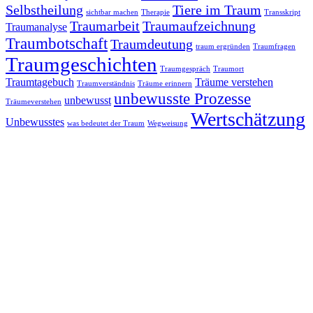
Selbstheilung
Tiere im Traum
sichtbar machen
Therapie
Transskript
Traumarbeit
Traumaufzeichnung
Traumanalyse
Traumbotschaft
Traumdeutung
traum ergründen
Traumfragen
Traumgeschichten
Traumgespräch
Traumort
Traumtagebuch
Träume verstehen
Traumverständnis
Träume erinnern
unbewusste Prozesse
unbewusst
Träumeverstehen
Wertschätzung
Unbewusstes
was bedeutet der Traum
Wegweisung